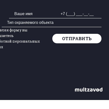
вляя форму вы
шаетесь
ОТПРАВИТЬ
аботкой персональных
ых