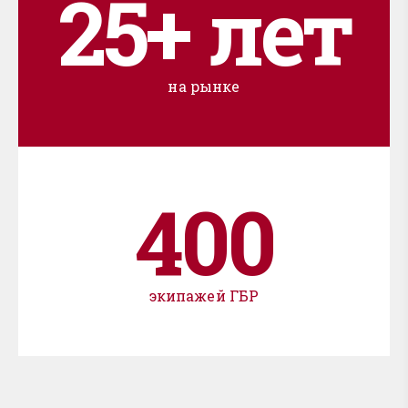
25+ лет
на рынке
400
экипажей ГБР