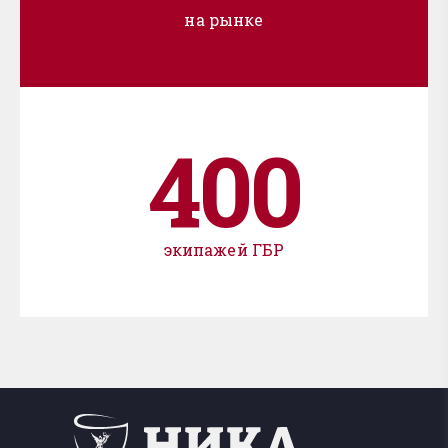
на рынке
400
экипажей ГБР