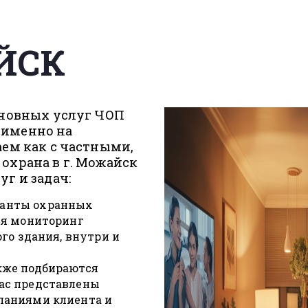
ЙСК
сновных услуг ЧОП
 именно на
аем как с частными,
охрана в г. Можайск
г и задач:
ианты охранных
ся мониторинг
ого здания, внутри и
кже подбираются
нас представлены
ланиями клиента и