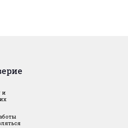
верие
 и
 их
аботы
вляться