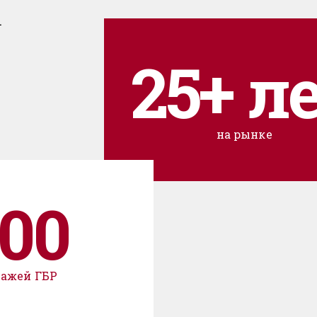
.
25+ л
на рынке
00
пажей ГБР